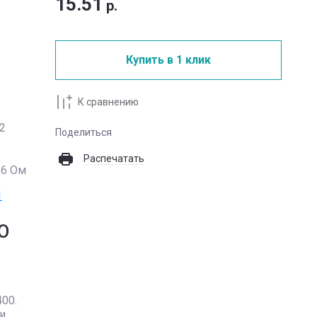
15.51
р.
Купить в 1 клик
К сравнению
2
Поделиться
Распечатать
,6 Ом
1
О
00.
и