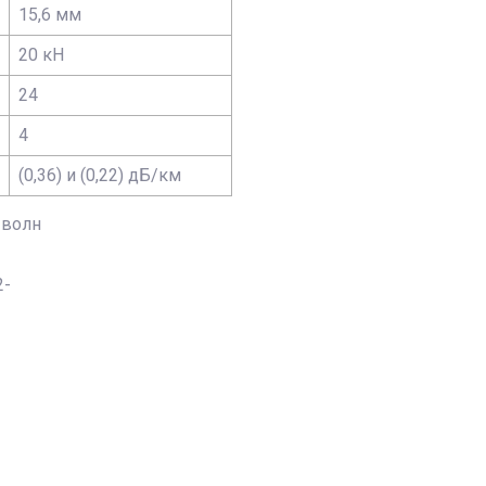
15,6 мм
20 кН
24
4
(0,36) и (0,22) дБ/км
х волн
2-