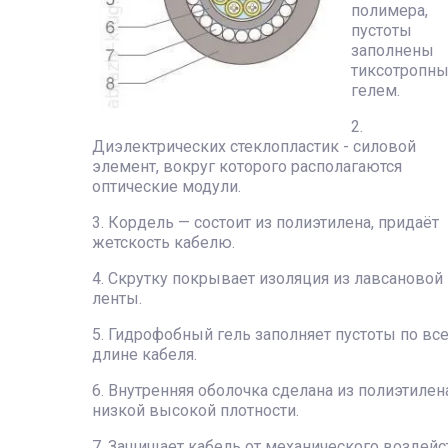
полимера,
пустоты
заполнены
тиксотропн
гелем.
2.
Диэлектрических стеклопластик - силовой
элемент, вокруг которого располагаются
оптические модули.
3. Кордель — состоит из полиэтилена, придаёт
жетскость кабелю.
4. Скрутку покрывает изоляция из лавсановой
ленты.
5. Гидрофобный гель заполняет пустоты по вс
длине кабеля.
6. Внутренняя оболочка сделана из полиэтилен
низкой высокой плотности.
7. Защищает кабель от механического воздейс